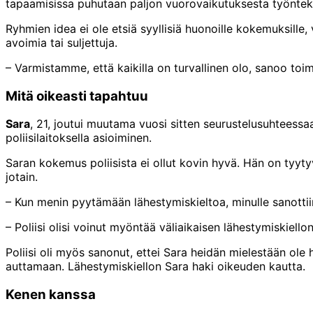
tapaamisissa puhutaan paljon vuorovaikutuksesta työntekijö
Ryhmien idea ei ole etsiä syyllisiä huonoille kokemuksille
avoimia tai suljettuja.
– Varmistamme, että kaikilla on turvallinen olo, sanoo toi
Mitä oikeasti tapahtuu
Sara
, 21, joutui muutama vuosi sitten seurustelusuhteessa
poliisilaitoksella asioiminen.
Saran kokemus poliisista ei ollut kovin hyvä. Hän on tyyt
jotain.
– Kun menin pyytämään lähestymiskieltoa, minulle sanottiin
– Poliisi olisi voinut myöntää väliaikaisen lähestymiskiellon
Poliisi oli myös sanonut, ettei Sara heidän mielestään ole
auttamaan. Lähestymiskiellon Sara haki oikeuden kautta.
Kenen kanssa