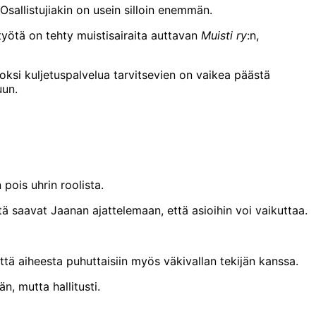
Osallistujiakin on usein silloin enemmän.
työtä on tehty muistisairaita auttavan
Muisti ry
:n,
ksi kuljetuspalvelua tarvitsevien on vaikea päästä
uun.
pois uhrin roolista.
stä saavat Jaanan ajattelemaan, että asioihin voi vaikuttaa.
tä aiheesta puhuttaisiin myös väkivallan tekijän kanssa.
, mutta hallitusti.