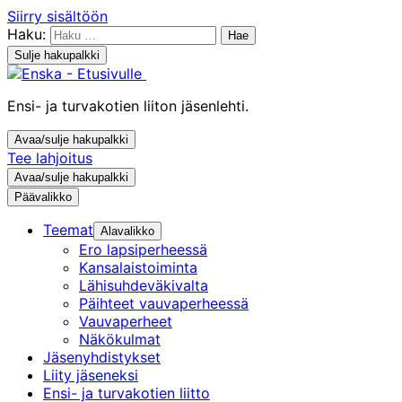
Siirry sisältöön
Haku:
Sulje hakupalkki
Ensi- ja turvakotien liiton jäsenlehti.
Avaa/sulje hakupalkki
Tee lahjoitus
Avaa/sulje hakupalkki
Päävalikko
Teemat
Alavalikko
Ero lapsiperheessä
Kansalaistoiminta
Lähisuhdeväkivalta
Päihteet vauvaperheessä
Vauvaperheet
Näkökulmat
Jäsenyhdistykset
Liity jäseneksi
Ensi- ja turvakotien liitto