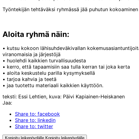
Työntekijän tehtäväksi ryhmässä jää puhutun kokoaminen ni
Aloita ryhmä näin:
• kutsu kokoon lähisuhdeväkivallan kokemusasiantuntijoit
viranomaisia ja järjestöjä
• huolehdi kaikkien turvallisuudesta
• kerro, että tapaamisiin saa tulla kerran tai joka kerta
• aloita keskustelu parilla kysymyksellä
• tarjoa kahvia ja teetä
• jaa tuotettu materiaali kaikkien käyttöön.
teksti: Essi Lehtien, kuva: Päivi Kapiainen-Heiskanen
Jaa:
Share to: facebook
Share to: linkedin
Share to: twitter
Kopioitu leikepöydälle
Kopioitu leikepöydälle