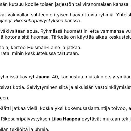
män kutsuu koolle toisen järjestön tai viranomaisen kanssa. 
at väkivallan suhteen erityisen haavoittuvia ryhmiä. Yhteis
ijän ja
Rikosuhripäivystyksen
kanssa.
 väkivaltaan apua. Ryhmässä huomattiin, että vammansa vuo
ijä kotona sitä huomaa. Tärkeää on käyttää aikaa keskustel
emoja, kertoo Huisman-Laine ja jatkaa.
rata, mihin keskustelussa tartutaan.
 ryhmissä käynyt
Jaana
, 40, kannustaa muitakin etsiytymään 
itsivat kotia. Selviytyminen siitä ja aikuisiän vastoinkäymisi
seen.
tti jatkaa vielä, koska yksi kokemusasiantuntija toivoo, et
n Rikosuhripäivystyksen
Liisa Haapea
pyytävät mukaan tekijän
an tekijöitä ja uhreja.