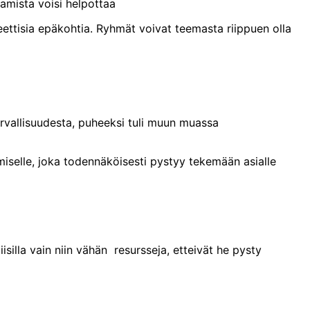
aamista voisi helpottaa
eettisia epäkohtia. Ryhmät voivat teemasta riippuen olla
urvallisuudesta, puheeksi tuli muun muassa
miselle, joka todennäköisesti pystyy tekemään asialle
silla vain niin vähän resursseja, etteivät he pysty