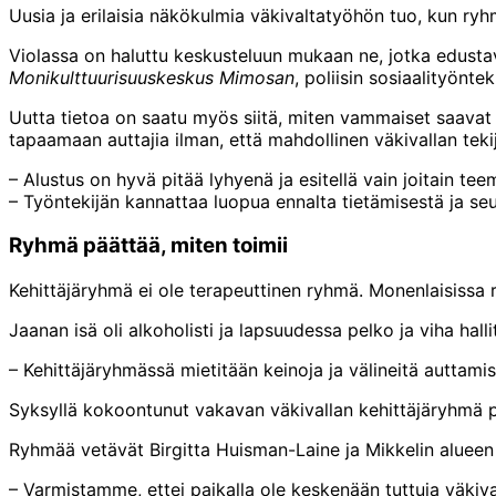
Uusia ja erilaisia näkökulmia väkivaltatyöhön tuo, kun ryh
Violassa on haluttu keskusteluun mukaan ne, jotka edustav
Monikulttuurisuuskeskus Mimosan
, poliisin sosiaalityöntek
Uutta tietoa on saatu myös siitä, miten vammaiset saavat
tapaamaan auttajia ilman, että mahdollinen väkivallan tek
– Alustus on hyvä pitää lyhyenä ja esitellä vain joitain te
– Työntekijän kannattaa luopua ennalta tietämisestä ja seu
Ryhmä päättää, miten toimii
Kehittäjäryhmä ei ole terapeuttinen ryhmä. Monenlaisissa
Jaanan isä oli alkoholisti ja lapsuudessa pelko ja viha hall
– Kehittäjäryhmässä mietitään keinoja ja välineitä auttami
Syksyllä kokoontunut vakavan väkivallan kehittäjäryhmä pää
Ryhmää vetävät Birgitta Huisman-Laine ja Mikkelin aluee
– Varmistamme, ettei paikalla ole keskenään tuttuja väkivall