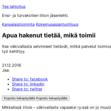
Tee lahjoitus
Ensi- ja turvakotien liiton jäsenlehti.
Kansalaistoiminta
Kokemusasiantuntijuus
Apua hakenut tietää, mikä toimii
Itse väkivallasta selvinneet tietävät, mitkä palvelut toim
työ kehittyy.
21.12.2016
Jaa:
Share to: facebook
Share to: linkedin
Share to: twitter
Kopioitu leikepöydälle
Kopioitu leikepöydälle
Mikkelissä
Viola – väkivallasta vapaaksi ry
:ssä on jo muut