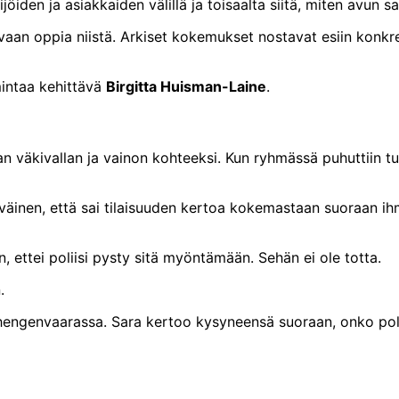
iden ja asiakkaiden välillä ja toisaalta siitä, miten avun s
, vaan oppia niistä. Arkiset kokemukset nostavat esiin konkr
mintaa kehittävä
Birgitta Huisman-Laine
.
an väkivallan ja vainon kohteeksi. Kun ryhmässä puhuttiin t
yväinen, että sai tilaisuuden kertoa kokemastaan suoraan ih
, ettei poliisi pysty sitä myöntämään. Sehän ei ole totta.
.
 hengenvaarassa. Sara kertoo kysyneensä suoraan, onko polii