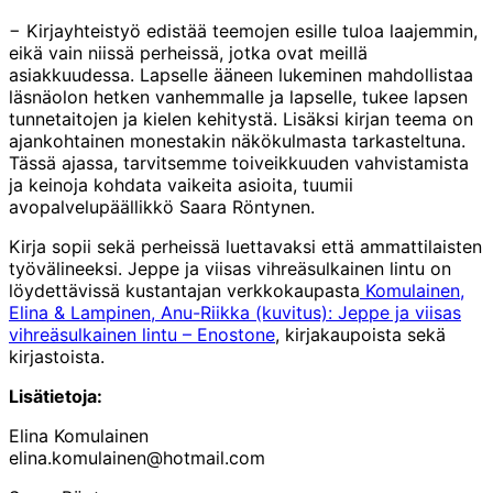
− Kirjayhteistyö edistää teemojen esille tuloa laajemmin,
eikä vain niissä perheissä, jotka ovat meillä
asiakkuudessa. Lapselle ääneen lukeminen mahdollistaa
läsnäolon hetken vanhemmalle ja lapselle, tukee lapsen
tunnetaitojen ja kielen kehitystä. Lisäksi kirjan teema on
ajankohtainen monestakin näkökulmasta tarkasteltuna.
Tässä ajassa, tarvitsemme toiveikkuuden vahvistamista
ja keinoja kohdata vaikeita asioita, tuumii
avopalvelupäällikkö Saara Röntynen.
Kirja sopii sekä perheissä luettavaksi että ammattilaisten
työvälineeksi. Jeppe ja viisas vihreäsulkainen lintu on
löydettävissä kustantajan verkkokaupasta
Komulainen,
Elina & Lampinen, Anu-Riikka (kuvitus): Jeppe ja viisas
vihreäsulkainen lintu – Enostone
, kirjakaupoista sekä
kirjastoista.
Lisätietoja:
Elina Komulainen
elina.komulainen@hotmail.com