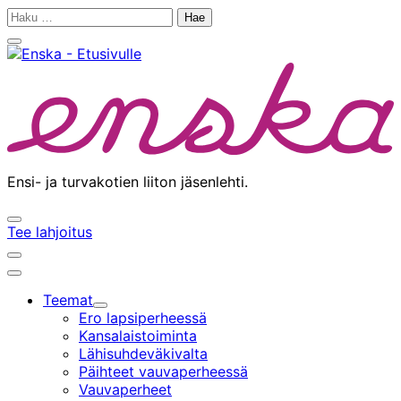
Siirry
Haku:
sisältöön
Sulje
hakupalkki
Ensi- ja turvakotien liiton jäsenlehti.
Avaa/sulje
Tee lahjoitus
hakupalkki
Avaa/sulje
hakupalkki
Päävalikko
Teemat
Alavalikko
Ero lapsiperheessä
Kansalaistoiminta
Lähisuhdeväkivalta
Päihteet vauvaperheessä
Vauvaperheet