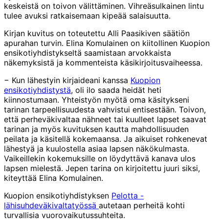
keskeistä on toivon välittäminen. Vihreäsulkainen lintu
tulee avuksi ratkaisemaan kipeää salaisuutta.
Kirjan kuvitus on toteutettu Alli Paasikiven säätiön
apurahan turvin. Elina Komulainen on kiitollinen Kuopion
ensikotiyhdistykseltä saamistaan arvokkaista
näkemyksistä ja kommenteista käsikirjoitusvaiheessa.
− Kun lähestyin kirjaideani kanssa
Kuopion
ensikotiyhdistystä
, oli ilo saada heidät heti
kiinnostumaan. Yhteistyön myötä oma käsitykseni
tarinan tarpeellisuudesta vahvistui entisestään. Toivon,
että perheväkivaltaa nähneet tai kuulleet lapset saavat
tarinan ja myös kuvituksen kautta mahdollisuuden
peilata ja käsitellä kokemaansa. Ja aikuiset rohkenevat
lähestyä ja kuulostella asiaa lapsen näkökulmasta.
Vaikeillekin kokemuksille on löydyttävä kanava ulos
lapsen mielestä. Jepen tarina on kirjoitettu juuri siksi,
kiteyttää Elina Komulainen.
Kuopion ensikotiyhdistyksen
Pelotta -
lähisuhdeväkivaltatyössä
autetaan perheitä kohti
turvallisia vuorovaikutussuhteita.