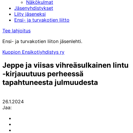
Näkökulmat
Jäsenyhdistykset
Liity jäseneksi
Ensi- ja turvakotien liitto
Tee lahjoitus
Ensi- ja turvakotien liiton jäsenlehti.
Kuopion Ensikotiyhdistys ry
Jeppe ja viisas vihreäsulkainen lintu
-kirjauutuus perheessä
tapahtuneesta julmuudesta
26.1.2024
Jaa:
Share
to:
Share
facebook
to:
Share