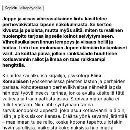
linkedin
to:
twitter
Kopioitu leikepöydälle
Kopioitu
leikepöydälle
Jeppe ja viisas vihreäsulkainen lintu käsittelee
perheväkivaltaa lapsen näkökulmasta. Se kertoo
kivusta ja peloista, mutta myös siitä, miten turvallinen
huolenpito tarjoaa lapselle keinot selviytymiseen.
Vihreäsulkaisen linnun lempeys ja viisaus hellii ja
hoitaa. Lintu tuo mukanaan Jepen elämään kaikenlaiset
värit. Ja koittaa päivä, jolloin rankkasade huuhtelee
kotisavannin railot ja ilmaa on taas raikkaampi
hengittää.
Kirjaidea sai alkunsa kirjailija, psykologi
Elina
Komulaisen
työskennellessä pienten lasten ja perheiden
parissa. Kohdatessaan perheväkivaltaa nähneitä lapsia
hän etsi työvälineeksi tarinaa, jonka avulla käsitellä tätä
vaikeaa ja traumaattista asiaa. Sopivaa materiaalia ei
tullut vastaan. Niin lähti syntymään tarina
sarvikuonopoika Jepestä, joka asuu kotisavannilla äidin,
isän ja pikkusiskon kanssa. Eräänä yönä savanni järähtää
– maailmaan tulee railo, koska kotona tapahtuu jotakin
hyvin surullista. Vaikeista kokemuksista huolimatta