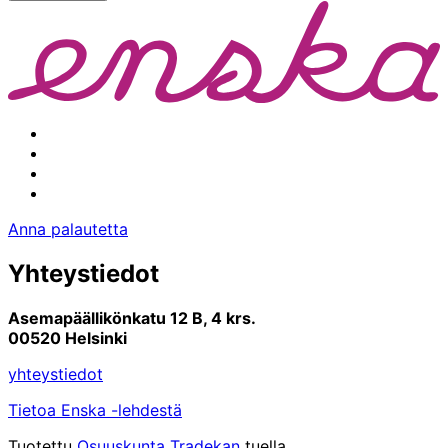
Facebook
Instagram
Youtube
Linkedin
Anna palautetta
Yhteystiedot
Asemapäällikönkatu 12 B, 4 krs.
00520 Helsinki
yhteystiedot
Tietoa Enska -lehdestä
Tuotettu
Osuuskunta Tradekan
tuella