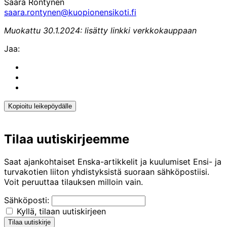
Saara Röntynen
saara.rontynen@kuopionensikoti.fi
Muokattu 30.1.2024: lisätty linkki verkkokauppaan
Jaa:
Share
to:
Share
facebook
to:
Share
linkedin
to:
twitter
Kopioitu leikepöydälle
Kopioitu
leikepöydälle
Tilaa uutiskirjeemme
Saat ajankohtaiset Enska-artikkelit ja kuulumiset Ensi- ja
turvakotien liiton yhdistyksistä suoraan sähköpostiisi.
Voit peruuttaa tilauksen milloin vain.
Sähköposti:
Kyllä, tilaan uutiskirjeen