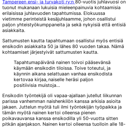
Tampereen ensi- ja turvakoti ry:n
80-vuotis juhlavuosi on
tuonut mukanaan lukuisia mieleenpainuvia kohtaamisia
erilaisissa juhlavuoden tapahtumissa. Elokuussa
vietimme perinteistä kesäjuhlaamme, johon osallistui
paljon yhteistyökumppaneita ja sekä nykyisiä että entisiä
asiakkaita.
Sattumusten kautta tapahtumaan osallistui myös entisiä
ensikodin asiakkaita 50 ja lähes 80 vuoden takaa. Nämä
kohtaamiset järjestyivät sattumusten kautta.
Tapahtumapäivänä nainen toivoi pääsevänsä
käymään ensikodin tiloissa. Toive toteutui, ja
käynnin aikana selattuaan vanhaa ensikodista
kertovaa kirjaa, naiselle heräsi paljon
positiivisia muistoja…
Ensikodin työntekijä oli vapaa-ajallaan jutellut liikunnan
parissa vanhemman naishenkilön kanssa arkisia asioita
jakaen. Juttelun myötä tuli ilmi työntekijän työpaikka ja
tämän myötä nainen kertoi olleensa pienen
poikavauvansa kanssa ensikodilla yli 50-vuotta sitten
pitkän ajanjakson. Nainen kertoi olleensa tuolloin alle 18-