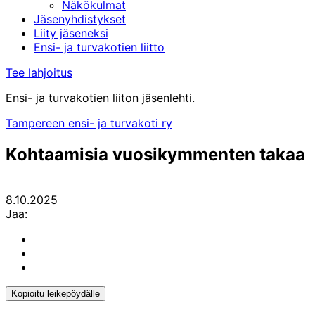
Näkökulmat
Jäsenyhdistykset
Liity jäseneksi
Ensi- ja turvakotien liitto
Tee lahjoitus
Ensi- ja turvakotien liiton jäsenlehti.
Tampereen ensi- ja turvakoti ry
Kohtaamisia vuosikymmenten takaa
8.10.2025
Jaa:
Share
to:
Share
facebook
to:
Share
linkedin
to:
twitter
Kopioitu leikepöydälle
Kopioitu
leikepöydälle