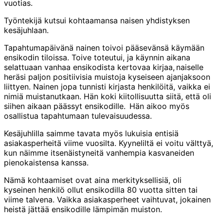
vuotias.
Työntekijä kutsui kohtaamansa naisen yhdistyksen
kesäjuhlaan.
Tapahtumapäivänä nainen toivoi pääsevänsä käymään
ensikodin tiloissa. Toive toteutui, ja käynnin aikana
selattuaan vanhaa ensikodista kertovaa kirjaa, naiselle
heräsi paljon positiivisia muistoja kyseiseen ajanjaksoon
liittyen. Nainen jopa tunnisti kirjasta henkilöitä, vaikka ei
nimiä muistanutkaan. Hän koki kiitollisuutta siitä, että oli
siihen aikaan päässyt ensikodille. Hän aikoo myös
osallistua tapahtumaan tulevaisuudessa.
Kesäjuhlilla saimme tavata myös lukuisia entisiä
asiakasperheitä viime vuosilta. Kyyneliltä ei voitu välttyä,
kun näimme itsenäistyneitä vanhempia kasvaneiden
pienokaistensa kanssa.
Nämä kohtaamiset ovat aina merkityksellisiä, oli
kyseinen henkilö ollut ensikodilla 80 vuotta sitten tai
viime talvena. Vaikka asiakasperheet vaihtuvat, jokainen
heistä jättää ensikodille lämpimän muiston.