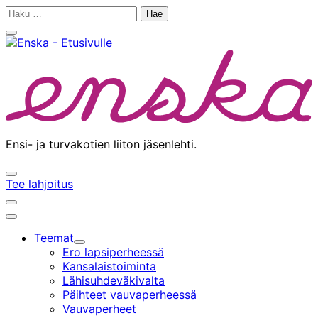
Siirry
Haku:
sisältöön
Sulje
hakupalkki
Ensi- ja turvakotien liiton jäsenlehti.
Avaa/sulje
Tee lahjoitus
hakupalkki
Avaa/sulje
hakupalkki
Päävalikko
Teemat
Alavalikko
Ero lapsiperheessä
Kansalaistoiminta
Lähisuhdeväkivalta
Päihteet vauvaperheessä
Vauvaperheet