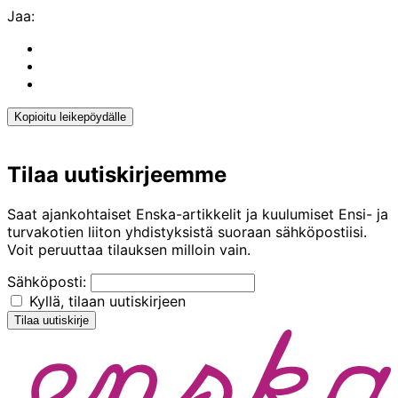
Jaa:
Share
to:
Share
facebook
to:
Share
linkedin
to:
twitter
Kopioitu leikepöydälle
Kopioitu
leikepöydälle
Tilaa uutiskirjeemme
Saat ajankohtaiset Enska-artikkelit ja kuulumiset Ensi- ja
turvakotien liiton yhdistyksistä suoraan sähköpostiisi.
Voit peruuttaa tilauksen milloin vain.
Sähköposti:
Kyllä, tilaan uutiskirjeen