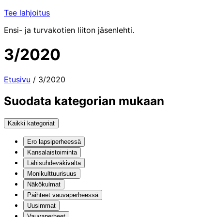
Tee lahjoitus
Ensi- ja turvakotien liiton jäsenlehti.
3/2020
Etusivu
/
3/2020
Suodata kategorian mukaan
Kaikki kategoriat
Ero lapsiperheessä
Kansalaistoiminta
Lähisuhdeväkivalta
Monikulttuurisuus
Näkökulmat
Päihteet vauvaperheessä
Uusimmat
Vauvaperheet