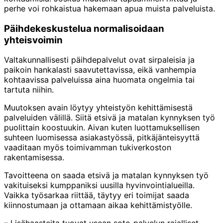
perhe voi rohkaistua hakemaan apua muista palveluista.
Päihdekeskustelua normalisoidaan
yhteisvoimin
Valtakunnallisesti päihdepalvelut ovat sirpaleisia ja
paikoin hankalasti saavutettavissa, eikä vanhempia
kohtaavissa palveluissa aina huomata ongelmia tai
tartuta niihin.
Muutoksen avain löytyy yhteistyön kehittämisestä
palveluiden välillä. Siitä etsivä ja matalan kynnyksen työ
puolittain koostuukin. Aivan kuten luottamuksellisen
suhteen luomisessa asiakastyössä, pitkäjänteisyyttä
vaaditaan myös toimivamman tukiverkoston
rakentamisessa.
Tavoitteena on saada etsivä ja matalan kynnyksen työ
vakituiseksi kumppaniksi uusilla hyvinvointialueilla.
Vaikka työsarkaa riittää, täytyy eri toimijat saada
kiinnostumaan ja ottamaan aikaa kehittämistyölle.