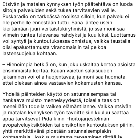
Etsivän ja matalan kynnyksen työn päätehtävä on luoda
siltoja palveluiden sekä tukea tarvitsevien välille.
Puskaradio on tärkeässä roolissa silloin, kun palvelu ei
ole perheille ennestään tuttu. Sana lähtee usein
kiertämään juuri vertaistukiryhmistä, joissa moni saa
viimein tuntea tulevansa nähdyksi ja kuulluksi. Luottamus
voi syntyä ja kuntoutuksessa onnistua, vaikka taustalla
olisi epäluottamusta viranomaisiin tai pelkoa
lastensuojelua kohtaan.
– Hienoimpia hetkiä on, kun joku uskaltaa kertoa asioista
ensimmäistä kertaa. Kauan vaietun salaisuuden
jakaminen voi olla huojentavaa, ja moni saa huomata,
ettei olekaan ainoa vastaavien kokemusten kanssa.
Yhdellä päihteiden käyttö on satunnaisempaa tai
hankaava muisto menneisyydestä, toisella taas on
meneillään todella vaikea elämäntilanne. Vaikka etsivän
ja matalan kynnyksen työn tavoitteisiin kuuluu saattaa
apua tarvitsevat Pidä kiinni
-hoitojärjestelmän
avopalveluyksiköiden tai ensikotien kuntoutuksen piiriin,
yhtä merkittävänä pidetään satunnaisempiakin
kohtaamisia. Joskus muutama tapaaminen riittää ja