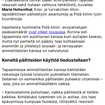
– Lisähaasteita tuovat usean sote-palvelun rajalliset
resurssit sekä tiuhaan vaihtuva henkilöstö, kuvailee
Maria Hohenthal
, Ensi- ja turvakotien liiton
lapsilähtöisen päihdetyön asiantuntija ja Pidä kiinni-työn
koordinoija.
Haasteista huolimatta Pidä kiinni -avopalvelujen
asiakasmäärät
ovat olleet nousussa
. Korona esti
tapaamisia niin autettavien kanssa kuin auttajien kesken,
mutta nyt perheitä on päästy taas kohtaamaan
enemmän ja yhteistyö sosiaali- ja terveysalan
ammattilaisten kanssa on vahvistunut.
Keneltä päihteiden käyttöä tiedustellaan?
Tapaamisissa ammattilaisten kanssa kehitetään
ratkaisuja työssä toistuviin pulmallisiin tilanteisiin.
Sellainen on esimerkiksi päihteiden puheeksi ottaminen –
asia, joka on ammattilaisillekin vaikea.
– Kannustamme puhumaan, vaikka päihteistä ei tietäisi
kaikkea. Kohdatuksi tuleminen voi jo auttaa. Jos taas
epävarmuus kumpuaa huolesta, riittävätkö resurssit