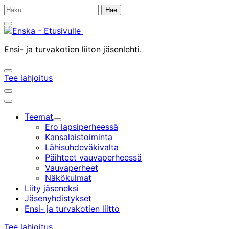
Siirry
Haku:
sisältöön
Sulje
hakupalkki
Ensi- ja turvakotien liiton jäsenlehti.
Avaa/sulje
Tee lahjoitus
hakupalkki
Avaa/sulje
hakupalkki
Päävalikko
Teemat
Alavalikko
Ero lapsiperheessä
Kansalaistoiminta
Lähisuhdeväkivalta
Päihteet vauvaperheessä
Vauvaperheet
Näkökulmat
Liity jäseneksi
Jäsenyhdistykset
Ensi- ja turvakotien liitto
Tee lahjoitus