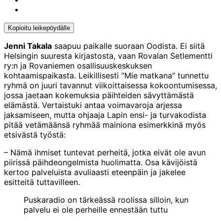
facebook
to:
Share
twitter
to:
linkedin
Kopioitu leikepöydälle
Kopioitu
leikepöydälle
Jenni Takala
saapuu paikalle suoraan Oodista. Ei siitä
Helsingin suuresta kirjastosta, vaan Rovalan Setlementti
ry:n ja Rovaniemen osallisuuskeskuksen
kohtaamispaikasta. Leikillisesti ”Mie matkana” tunnettu
ryhmä on juuri tavannut viikoittaisessa kokoontumisessa,
jossa jaetaan kokemuksia päihteiden sävyttämästä
elämästä. Vertaistuki antaa voimavaroja arjessa
jaksamiseen, mutta ohjaaja Lapin ensi- ja turvakodista
pitää vetämäänsä ryhmää mainiona esimerkkinä myös
etsivästä työstä:
– Nämä ihmiset tuntevat perheitä, jotka eivät ole avun
piirissä päihdeongelmista huolimatta. Osa kävijöistä
kertoo palveluista avuliaasti eteenpäin ja jakelee
esitteitä tuttavilleen.
Puskaradio on tärkeässä roolissa silloin, kun
palvelu ei ole perheille ennestään tuttu