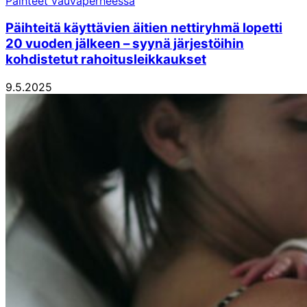
Päihteet vauvaperheessä
Päihteitä käyttävien äitien nettiryhmä lopetti
20 vuoden jälkeen – syynä järjestöihin
kohdistetut rahoitusleikkaukset
9.5.2025