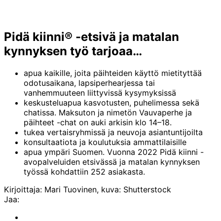
Pidä kiinni® -etsivä ja matalan
kynnyksen työ tarjoaa…
apua kaikille, joita päihteiden käyttö mietityttää
odotusaikana, lapsiperhearjessa tai
vanhemmuuteen liittyvissä kysymyksissä
keskusteluapua kasvotusten, puhelimessa sekä
chatissa. Maksuton ja nimetön Vauvaperhe ja
päihteet -chat on auki arkisin klo 14–18.
tukea vertaisryhmissä ja neuvoja asiantuntijoilta
konsultaatiota ja koulutuksia ammattilaisille
apua ympäri Suomen. Vuonna 2022 Pidä kiinni -
avopalveluiden etsivässä ja matalan kynnyksen
työssä kohdattiin 252 asiakasta.
Kirjoittaja: Mari Tuovinen, kuva: Shutterstock
Jaa:
Share