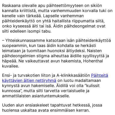
Raskaana olevalle apu päihteettömyyteen on sikiön
kannalta kriittistä, mutta vanhemmuuden korvalla tuki on
kenelle vain tärkeää. Lapselle vanhemman
päihteidenkäyttö on yhtä haitallista riippumatta siitä,
onko kyseessä äiti tai isä. Äidin päihdeongelmat ovat
silti edelleen isompi tabu.
– Yhteiskunnassamme katsotaan isän päihteidenkäyttöä
suopeammin, kun taas äidin kohdalla se herkästi
leimataan ja tuomitaan huonoksi äitiydeksi. Naisten
päihdeongelmien stigma aiheuttaa äidille syyllisyyttä ja
häpeää. Ne vaikeuttavat avun hakemista, Hohenthal
kuvailee.
Ensi- ja turvakotien liiton ja A-klinikkasäätiön
Päihteitä
käyttävien äitien nettiryhmä
on luotu madaltamaan
kynnystä avun hakemiselle. Äidillä voi olla ”kulissit
kunnossa”, mutta silti tarvetta vertaistuelle ja
ammattilaisten asiantuntemukselle.
Uuden alun ensiaskeleet tapahtuvat hetkessä, jossa
huolensa uskaltaa avata ensimmäisen kerran.