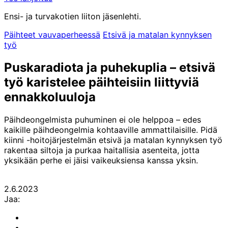
Ensi- ja turvakotien liiton jäsenlehti.
Päihteet vauvaperheessä
Etsivä ja matalan kynnyksen
työ
Puskaradiota ja puhekuplia – etsivä
työ karistelee päihteisiin liittyviä
ennakkoluuloja
Päihdeongelmista puhuminen ei ole helppoa – edes
kaikille päihdeongelmia kohtaaville ammattilaisille. Pidä
kiinni -hoitojärjestelmän etsivä ja matalan kynnyksen työ
rakentaa siltoja ja purkaa haitallisia asenteita, jotta
yksikään perhe ei jäisi vaikeuksiensa kanssa yksin.
2.6.2023
Jaa:
Share
to:
Share