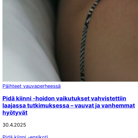
Päihteet vauvaperheessä
Pidä kiinni -hoidon vaikutukset vahvistettiin
laajassa tutkimuksessa – vauvat ja vanhemmat
hyötyvät
30.4.2025
Pidä kiinni -ensikoti