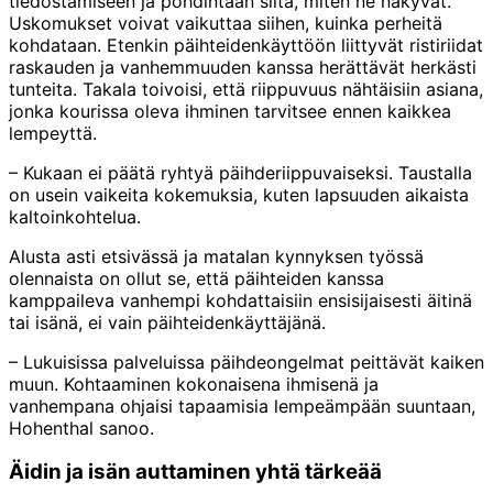
tiedostamiseen ja pohdintaan siitä, miten ne näkyvät.
Uskomukset voivat vaikuttaa siihen, kuinka perheitä
kohdataan. Etenkin päihteidenkäyttöön liittyvät ristiriidat
raskauden ja vanhemmuuden kanssa herättävät herkästi
tunteita. Takala toivoisi, että riippuvuus nähtäisiin asiana,
jonka kourissa oleva ihminen tarvitsee ennen kaikkea
lempeyttä.
– Kukaan ei päätä ryhtyä päihderiippuvaiseksi. Taustalla
on usein vaikeita kokemuksia, kuten lapsuuden aikaista
kaltoinkohtelua.
Alusta asti etsivässä ja matalan kynnyksen työssä
olennaista on ollut se, että päihteiden kanssa
kamppaileva vanhempi kohdattaisiin ensisijaisesti äitinä
tai isänä, ei vain päihteidenkäyttäjänä.
– Lukuisissa palveluissa päihdeongelmat peittävät kaiken
muun. Kohtaaminen kokonaisena ihmisenä ja
vanhempana ohjaisi tapaamisia lempeämpään suuntaan,
Hohenthal sanoo.
Äidin ja isän auttaminen yhtä tärkeää