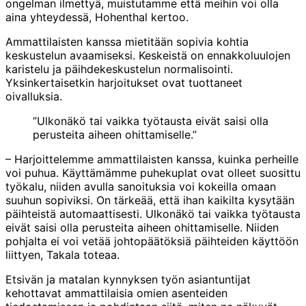
ongelman ilmettyä, muistutamme että meihin voi olla
aina yhteydessä, Hohenthal kertoo.
Ammattilaisten kanssa mietitään sopivia kohtia
keskustelun avaamiseksi. Keskeistä on ennakkoluulojen
karistelu ja päihdekeskustelun normalisointi.
Yksinkertaisetkin harjoitukset ovat tuottaneet
oivalluksia.
”Ulkonäkö tai vaikka työtausta eivät saisi olla
perusteita aiheen ohittamiselle.”
– Harjoittelemme ammattilaisten kanssa, kuinka perheille
voi puhua. Käyttämämme puhekuplat ovat olleet suosittu
työkalu, niiden avulla sanoituksia voi kokeilla omaan
suuhun sopiviksi. On tärkeää, että ihan kaikilta kysytään
päihteistä automaattisesti. Ulkonäkö tai vaikka työtausta
eivät saisi olla perusteita aiheen ohittamiselle. Niiden
pohjalta ei voi vetää johtopäätöksiä päihteiden käyttöön
liittyen, Takala toteaa.
Etsivän ja matalan kynnyksen työn asiantuntijat
kehottavat ammattilaisia omien asenteiden