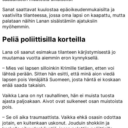
Sanat saattavat kuulostaa epäoikeudenmukaisilta ja
vaativilta tilanteessa, jossa oma lapsi on kaapattu, mutta
palataan näihin Lanan sisäistämiin ajatuksiin
myöhemmin.
Peliä poliittisilla korteilla
Lana oli saanut esimakua tilanteen kärjistymisestä jo
muutamaa vuotta aiemmin eron kynnyksellä.
– Mies vei lapsen silloinkin Krimille tietäen, etten voi
lähteä perään. Sitten hän esitti, että minä aion viedä
lapsen pois Venäjältä Suomeen, josta häntä ei koskaan
enää saada takaisin.
Vaikka Lana on nyt rauhallinen, hän ei muista tuosta
ajasta paljoakaan. Aivot ovat sulkeneet osan muistoista
pois.
– Se oli aika traumaattista. Vaikka ehkä osasin odottaa
jotain, en kuitenkaan uskonut. Jouduin shokkiin ja