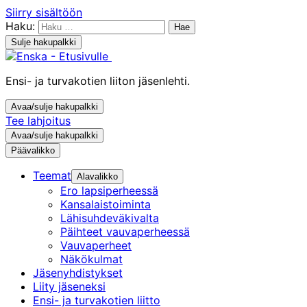
Siirry sisältöön
Haku:
Sulje hakupalkki
Ensi- ja turvakotien liiton jäsenlehti.
Avaa/sulje hakupalkki
Tee lahjoitus
Avaa/sulje hakupalkki
Päävalikko
Teemat
Alavalikko
Ero lapsiperheessä
Kansalaistoiminta
Lähisuhdeväkivalta
Päihteet vauvaperheessä
Vauvaperheet
Näkökulmat
Jäsenyhdistykset
Liity jäseneksi
Ensi- ja turvakotien liitto