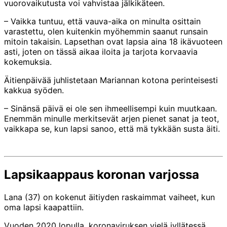
vuorovaikutusta voi vahvistaa jälkikäteen.
– Vaikka tuntuu, että vauva-aika on minulta osittain
varastettu, olen kuitenkin myöhemmin saanut runsain
mitoin takaisin. Lapsethan ovat lapsia aina 18 ikävuoteen
asti, joten on tässä aikaa iloita ja tarjota korvaavia
kokemuksia.
Äitienpäivää juhlistetaan Mariannan kotona perinteisesti
kakkua syöden.
– Sinänsä päivä ei ole sen ihmeellisempi kuin muutkaan.
Enemmän minulle merkitsevät arjen pienet sanat ja teot,
vaikkapa se, kun lapsi sanoo, että mä tykkään susta äiti.
Lapsikaappaus koronan varjossa
Lana (37) on kokenut äitiyden raskaimmat vaiheet, kun
oma lapsi kaapattiin.
Vuoden 2020 lopulla, koronaviruksen vielä jyllätessä,