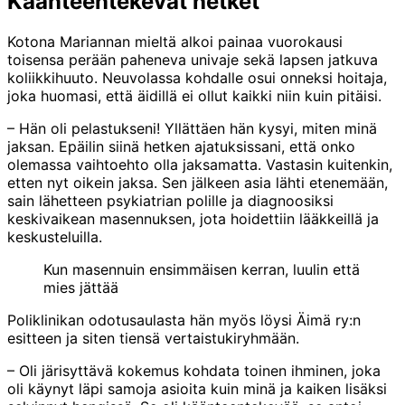
Käänteentekevät hetket
Kotona Mariannan mieltä alkoi painaa vuorokausi
toisensa perään paheneva univaje sekä lapsen jatkuva
koliikkihuuto. Neuvolassa kohdalle osui onneksi hoitaja,
joka huomasi, että äidillä ei ollut kaikki niin kuin pitäisi.
– Hän oli pelastukseni! Yllättäen hän kysyi, miten minä
jaksan. Epäilin siinä hetken ajatuksissani, että onko
olemassa vaihtoehto olla jaksamatta. Vastasin kuitenkin,
etten nyt oikein jaksa. Sen jälkeen asia lähti etenemään,
sain lähetteen psykiatrian polille ja diagnoosiksi
keskivaikean masennuksen, jota hoidettiin lääkkeillä ja
keskusteluilla.
Kun masennuin ensimmäisen kerran, luulin että
mies jättää
Poliklinikan odotusaulasta hän myös löysi Äimä ry:n
esitteen ja siten tiensä vertaistukiryhmään.
– Oli järisyttävä kokemus kohdata toinen ihminen, joka
oli käynyt läpi samoja asioita kuin minä ja kaiken lisäksi