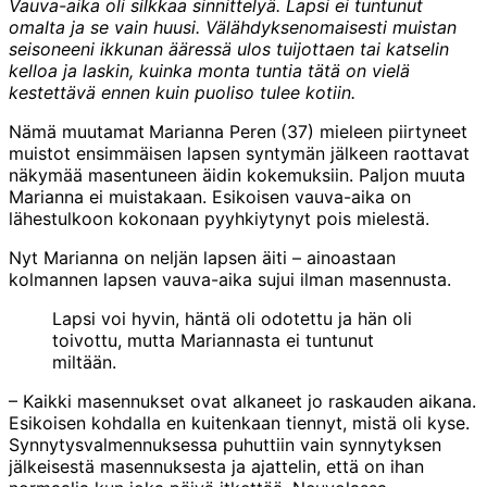
Vauva-aika oli silkkaa sinnittelyä. Lapsi ei tuntunut
omalta ja se vain huusi. Välähdyksenomaisesti muistan
seisoneeni ikkunan ääressä ulos tuijottaen tai katselin
kelloa ja laskin, kuinka monta tuntia tätä on vielä
kestettävä ennen kuin puoliso tulee kotiin.
Nämä muutamat
Marianna Peren
(37) mieleen piirtyneet
muistot ensimmäisen lapsen syntymän jälkeen raottavat
näkymää masentuneen äidin kokemuksiin. Paljon muuta
Marianna ei muistakaan. Esikoisen vauva-aika on
lähestulkoon kokonaan pyyhkiytynyt pois mielestä.
Nyt Marianna on neljän lapsen äiti – ainoastaan
kolmannen lapsen vauva-aika sujui ilman masennusta.
Lapsi voi hyvin, häntä oli odotettu ja hän oli
toivottu, mutta Mariannasta ei tuntunut
miltään.
– Kaikki masennukset ovat alkaneet jo raskauden aikana.
Esikoisen kohdalla en kuitenkaan tiennyt, mistä oli kyse.
Synnytysvalmennuksessa puhuttiin vain synnytyksen
jälkeisestä masennuksesta ja ajattelin, että on ihan