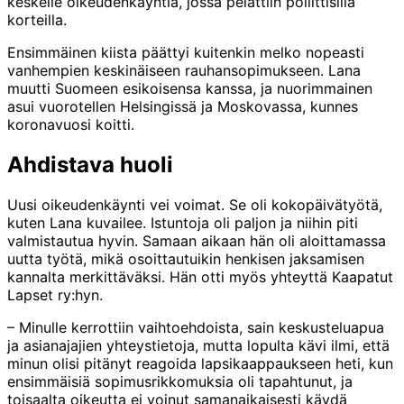
keskelle oikeudenkäyntiä, jossa pelattiin poliittisilla
korteilla.
Ensimmäinen kiista päättyi kuitenkin melko nopeasti
vanhempien keskinäiseen rauhansopimukseen. Lana
muutti Suomeen esikoisensa kanssa, ja nuorimmainen
asui vuorotellen Helsingissä ja Moskovassa, kunnes
koronavuosi koitti.
Ahdistava huoli
Uusi oikeudenkäynti vei voimat. Se oli kokopäivätyötä,
kuten Lana kuvailee. Istuntoja oli paljon ja niihin piti
valmistautua hyvin. Samaan aikaan hän oli aloittamassa
uutta työtä, mikä osoittautuikin henkisen jaksamisen
kannalta merkittäväksi. Hän otti myös yhteyttä Kaapatut
Lapset ry:hyn.
– Minulle kerrottiin vaihtoehdoista, sain keskusteluapua
ja asianajajien yhteystietoja, mutta lopulta kävi ilmi, että
minun olisi pitänyt reagoida lapsikaappaukseen heti, kun
ensimmäisiä sopimusrikkomuksia oli tapahtunut, ja
toisaalta oikeutta ei voinut samanaikaisesti käydä