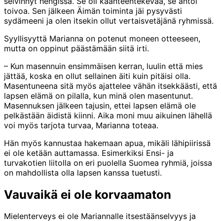
selvinnyt hengissä. Se oli käänteentekevää, se antoi
toivoa. Sen jälkeen Äimän toiminta jäi pysyvästi
sydämeeni ja olen itsekin ollut vertaisvetäjänä ryhmissä.
Syyllisyyttä Marianna on potenut moneen otteeseen,
mutta on oppinut päästämään siitä irti.
– Kun masennuin ensimmäisen kerran, luulin että mies
jättää, koska en ollut sellainen äiti kuin pitäisi olla.
Masentuneena sitä myös ajattelee vähän itsekkäästi, että
lapsen elämä on pilalla, kun minä olen masentunut.
Masennuksen jälkeen tajusin, ettei lapsen elämä ole
pelkästään äidistä kiinni. Aika moni muu aikuinen lähellä
voi myös tarjota turvaa, Marianna toteaa.
Hän myös kannustaa hakemaan apua, mikäli lähipiirissä
ei ole ketään auttamassa. Esimerkiksi Ensi- ja
turvakotien liitolla on eri puolella Suomea ryhmiä, joissa
on mahdollista olla lapsen kanssa tuetusti.
Vauvaikä ei ole korvaamaton
Mielenterveys ei ole Mariannalle itsestäänselvyys ja