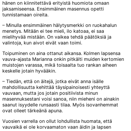
hänen on kiinnitettävä erityistä huomiota omaan
jaksamiseensa. Ensimmäinen masennus opetti
tunnistamaan oireita.
– Minulla ensimmäinen hälytysmerkki on ruokahalun
menetys. Mitään ei tee mieli, ilo katoaa, ei saa
mielihyvää mistään. On vaikea tehdä päätöksiä ja
valintoja, kun aivot eivät vaan toimi.
Toipuminen on aina ottanut aikansa. Kolmen lapsensa
vauva-ajasta Marianna onkin pitkälti muiden kertomien
muistojen varassa, mikä toisaalta tuo rankan aiheen
keskelle jotain hyvääkin.
– Tiedän, että on äitejä, jotka eivät anna isälle
mahdollisuutta kehittää täysipainoisesti yhteyttä
vauvaan, mutta jos jotain positiivista minun
masennuksestani voisi sanoa, niin mieheni on ainakin
saanut isyydelle runsaasti tilaa. Myös isovanhemmat
ovat olleet tärkeänä apuna.
Vuosien varrella on ollut lohdullista huomata, että
vauvaikä ei ole korvaamaton vaan äidin ja lapsen