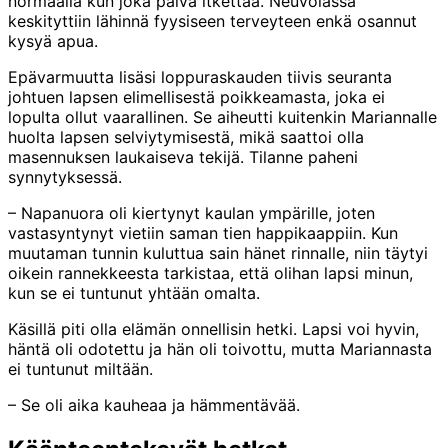
normaalia kun joka päivä itkettää. Neuvolassa
keskityttiin lähinnä fyysiseen terveyteen enkä osannut
kysyä apua.
Epävarmuutta lisäsi loppuraskauden tiivis seuranta
johtuen lapsen elimellisestä poikkeamasta, joka ei
lopulta ollut vaarallinen. Se aiheutti kuitenkin Mariannalle
huolta lapsen selviytymisestä, mikä saattoi olla
masennuksen laukaiseva tekijä. Tilanne paheni
synnytyksessä.
– Napanuora oli kiertynyt kaulan ympärille, joten
vastasyntynyt vietiin saman tien happikaappiin. Kun
muutaman tunnin kuluttua sain hänet rinnalle, niin täytyi
oikein rannekkeesta tarkistaa, että olihan lapsi minun,
kun se ei tuntunut yhtään omalta.
Käsillä piti olla elämän onnellisin hetki. Lapsi voi hyvin,
häntä oli odotettu ja hän oli toivottu, mutta Mariannasta
ei tuntunut miltään.
– Se oli aika kauheaa ja hämmentävää.