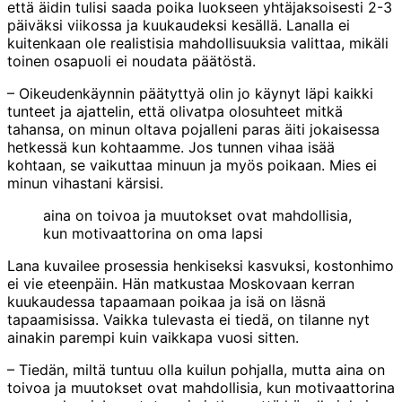
että äidin tulisi saada poika luokseen yhtäjaksoisesti 2-3
päiväksi viikossa ja kuukaudeksi kesällä. Lanalla ei
kuitenkaan ole realistisia mahdollisuuksia valittaa, mikäli
toinen osapuoli ei noudata päätöstä.
– Oikeudenkäynnin päätyttyä olin jo käynyt läpi kaikki
tunteet ja ajattelin, että olivatpa olosuhteet mitkä
tahansa, on minun oltava pojalleni paras äiti jokaisessa
hetkessä kun kohtaamme. Jos tunnen vihaa isää
kohtaan, se vaikuttaa minuun ja myös poikaan. Mies ei
minun vihastani kärsisi.
aina on toivoa ja muutokset ovat mahdollisia,
kun motivaattorina on oma lapsi
Lana kuvailee prosessia henkiseksi kasvuksi, kostonhimo
ei vie eteenpäin. Hän matkustaa Moskovaan kerran
kuukaudessa tapaamaan poikaa ja isä on läsnä
tapaamisissa. Vaikka tulevasta ei tiedä, on tilanne nyt
ainakin parempi kuin vaikkapa vuosi sitten.
– Tiedän, miltä tuntuu olla kuilun pohjalla, mutta aina on
toivoa ja muutokset ovat mahdollisia, kun motivaattorina