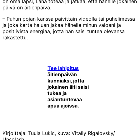
on oma lapsi, Lana toteaa ja jatkaa, että hänelle jokainen
päivä on äitienpäivä.
– Puhun pojan kanssa päivittäin videolla tai puhelimessa
ja joka kerta haluan jakaa hänelle minun valoani ja
positiivista energiaa, jotta hän saisi tuntea olevansa
rakastettu.
Tee lahjoitus
äitienpäivän
kunniaksi, jotta
jokainen äiti saisi
tukea ja
asiantuntevaa
apua ajoissa.
Kirjoittaja: Tuula Lukic, kuva: Vitaliy Rigalovsky/
Unsplash