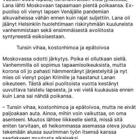
Lana lähti Moskovaan tapaamaan pientä poikaansa. Ex-
puoliso oli vienyt lapsen Venäjälle pandemian
alkuvaiheissa vähän ennen kuin rajat suljettiin. Lana oli
jäänyt Helsinkiin huolehtimaan riskiryhmään kuuluneista
vanhemmistaan sekä ensimmäisestä avoliitosta
syntyneestä esikoisestaan.
Tunsin vihaa, kostonhimoa ja epätoivoa
Moskovassa odotti järkytys. Poika ei ollutkaan siellä.
Vanhemmilla oli sopimus tapaamisoikeuksista, mutta
korona oli jo pahasti hämmentänyt järjestelyitä ja nyt
mies oli vienyt pojan Krimille ja haastanut Lanan
oikeuteen. Tästä alkoi puolitoista vuotta kestänyt
uuvuttava taistelu lapsesta, ja vei vielä kuukausia ennen
kuin Lana sai nähdä poikansa.
– Tunsin vihaa, kostonhimoa ja epätoivoa, mutta ne eivät
paljoakaan auta. Ainoa, mihin voin vaikuttaa, on oma
asenteeni. Muutos lähtee liikkeelle sieltä, missä sitä
eniten tarvitaan, eli heikommassa asemassa oleva joutuu
tekemään alussa suurimman työn itsensä kanssa
saadakseen muutosta aikaiseksi.