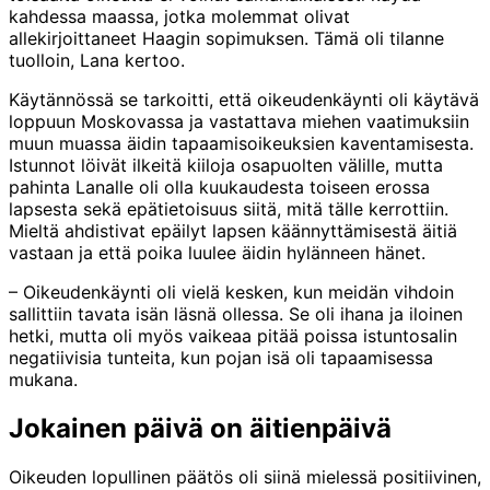
kahdessa maassa, jotka molemmat olivat
allekirjoittaneet Haagin sopimuksen. Tämä oli tilanne
tuolloin, Lana kertoo.
Käytännössä se tarkoitti, että oikeudenkäynti oli käytävä
loppuun Moskovassa ja vastattava miehen vaatimuksiin
muun muassa äidin tapaamisoikeuksien kaventamisesta.
Istunnot löivät ilkeitä kiiloja osapuolten välille, mutta
pahinta Lanalle oli olla kuukaudesta toiseen erossa
lapsesta sekä epätietoisuus siitä, mitä tälle kerrottiin.
Mieltä ahdistivat epäilyt lapsen käännyttämisestä äitiä
vastaan ja että poika luulee äidin hylänneen hänet.
– Oikeudenkäynti oli vielä kesken, kun meidän vihdoin
sallittiin tavata isän läsnä ollessa. Se oli ihana ja iloinen
hetki, mutta oli myös vaikeaa pitää poissa istuntosalin
negatiivisia tunteita, kun pojan isä oli tapaamisessa
mukana.
Jokainen päivä on äitienpäivä
Oikeuden lopullinen päätös oli siinä mielessä positiivinen,