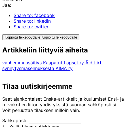
Jaa:
Share to: facebook
Share to: linkedin
Share to: twitter
Kopioitu leikepöydälle
Kopioitu leikepöydälle
Artikkeliin liittyviä aiheita
vanhemmuus
äitiys
Kaapatut Lapset ry
Äidit irti
synnytysmasennuksesta ÄIMÄ ry
Tilaa uutiskirjeemme
Saat ajankohtaiset Enska-artikkelit ja kuulumiset Ensi- ja
turvakotien liiton yhdistyksistä suoraan sähköpostiisi.
Voit peruuttaa tilauksen milloin vain.
Sähköposti:
Kyllä, tilaan uutiskirjeen