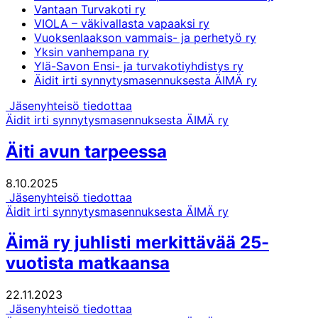
Vantaan Turvakoti ry
VIOLA – väkivallasta vapaaksi ry
Vuoksenlaakson vammais- ja perhetyö ry
Yksin vanhempana ry
Ylä-Savon Ensi- ja turvakotiyhdistys ry
Äidit irti synnytysmasennuksesta ÄIMÄ ry
Jäsenyhteisö tiedottaa
Äidit irti synnytysmasennuksesta ÄIMÄ ry
Äiti avun tarpeessa
8.10.2025
Jäsenyhteisö tiedottaa
Äidit irti synnytysmasennuksesta ÄIMÄ ry
Äimä ry juhlisti merkittävää 25-
vuotista matkaansa
22.11.2023
Jäsenyhteisö tiedottaa