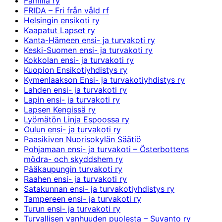
Familia ry
FRIDA – Fri från våld rf
Helsingin ensikoti ry
Kaapatut Lapset ry
Kanta-Hämeen ensi- ja turvakoti ry
Keski-Suomen ensi- ja turvakoti ry
Kokkolan ensi- ja turvakoti ry
Kuopion Ensikotiyhdistys ry
Kymenlaakson Ensi- ja turvakotiyhdistys ry
Lahden ensi- ja turvakoti ry
Lapin ensi- ja turvakoti ry
Lapsen Kengissä ry
Lyömätön Linja Espoossa ry
Oulun ensi- ja turvakoti ry
Paasikiven Nuorisokylän Säätiö
Pohjamaan ensi- ja turvakoti – Österbottens
mödra- och skyddshem ry
Pääkaupungin turvakoti ry
Raahen ensi- ja turvakoti ry
Satakunnan ensi- ja turvakotiyhdistys ry
Tampereen ensi- ja turvakoti ry
Turun ensi- ja turvakoti ry
Turvallisen vanhuuden puolesta – Suvanto ry