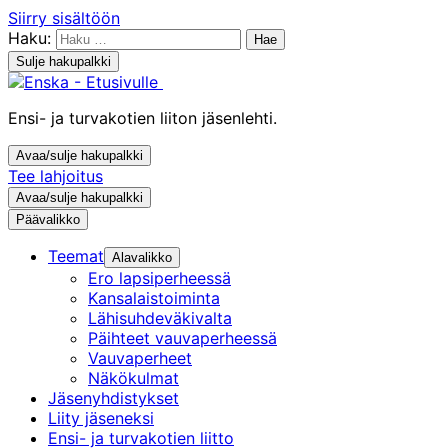
Siirry sisältöön
Haku:
Sulje hakupalkki
Ensi- ja turvakotien liiton jäsenlehti.
Avaa/sulje hakupalkki
Tee lahjoitus
Avaa/sulje hakupalkki
Päävalikko
Teemat
Alavalikko
Ero lapsiperheessä
Kansalaistoiminta
Lähisuhdeväkivalta
Päihteet vauvaperheessä
Vauvaperheet
Näkökulmat
Jäsenyhdistykset
Liity jäseneksi
Ensi- ja turvakotien liitto