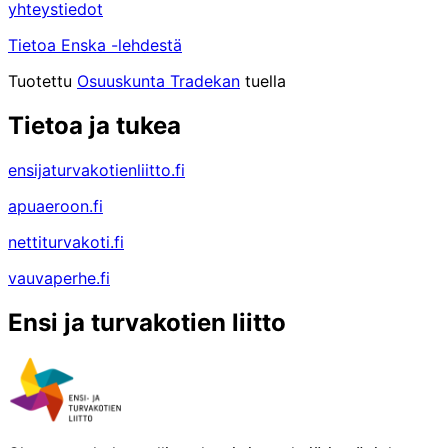
yhteystiedot
Tietoa Enska -lehdestä
Tuotettu
Osuuskunta Tradekan
tuella
Tietoa ja tukea
ensijaturvakotienliitto.fi
apuaeroon.fi
nettiturvakoti.fi
vauvaperhe.fi
Ensi ja turvakotien liitto