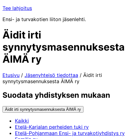
Tee lahjoitus
Ensi- ja turvakotien liiton jäsenlehti.
Äidit irti
synnytysmasennuksesta
ÄIMÄ ry
Etusivu
/
Jäsenyhteisö tiedottaa
/
Äidit irti
synnytysmasennuksesta ÄIMÄ ry
Suodata yhdistyksen mukaan
Äidit irti synnytysmasennuksesta ÄIMÄ ry
Kaikki
Etelä-Karjalan perheiden tuki ry
Etelä-Pohjanmaan Ensi- ja turvakotiyhdistys ry