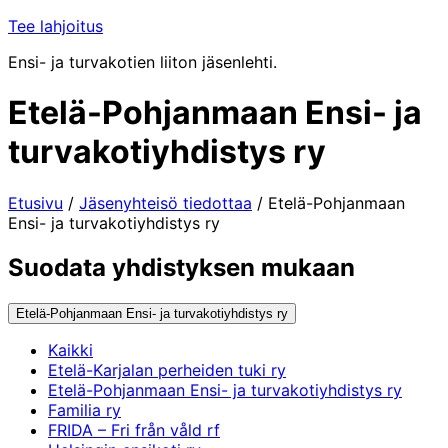
Tee lahjoitus
Ensi- ja turvakotien liiton jäsenlehti.
Etelä-Pohjanmaan Ensi- ja
turvakotiyhdistys ry
Etusivu
/
Jäsenyhteisö tiedottaa
/
Etelä-Pohjanmaan
Ensi- ja turvakotiyhdistys ry
Suodata yhdistyksen mukaan
Etelä-Pohjanmaan Ensi- ja turvakotiyhdistys ry
Kaikki
Etelä-Karjalan perheiden tuki ry
Etelä-Pohjanmaan Ensi- ja turvakotiyhdistys ry
Familia ry
FRIDA – Fri från våld rf