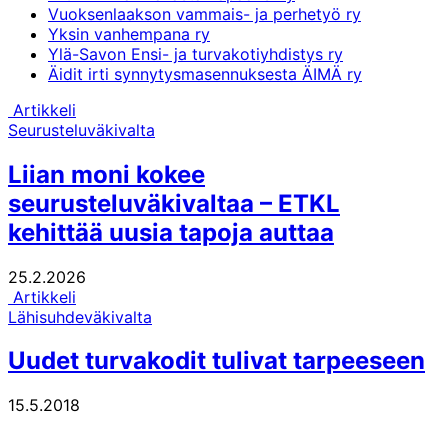
Vuoksenlaakson vammais- ja perhetyö ry
Yksin vanhempana ry
Ylä-Savon Ensi- ja turvakotiyhdistys ry
Äidit irti synnytysmasennuksesta ÄIMÄ ry
Artikkeli
Seurusteluväkivalta
Liian moni kokee
seurusteluväkivaltaa – ETKL
kehittää uusia tapoja auttaa
25.2.2026
Artikkeli
Lähisuhdeväkivalta
Uudet turvakodit tulivat tarpeeseen
15.5.2018