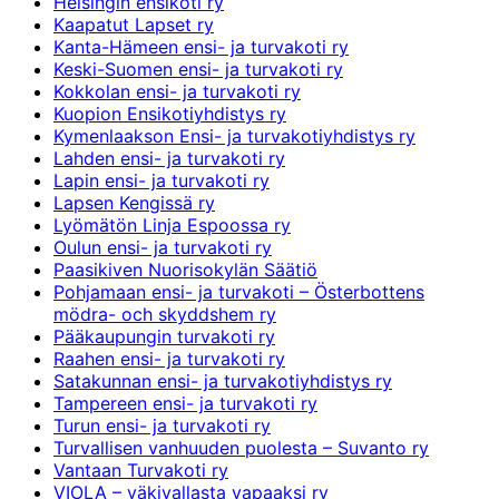
Helsingin ensikoti ry
Kaapatut Lapset ry
Kanta-Hämeen ensi- ja turvakoti ry
Keski-Suomen ensi- ja turvakoti ry
Kokkolan ensi- ja turvakoti ry
Kuopion Ensikotiyhdistys ry
Kymenlaakson Ensi- ja turvakotiyhdistys ry
Lahden ensi- ja turvakoti ry
Lapin ensi- ja turvakoti ry
Lapsen Kengissä ry
Lyömätön Linja Espoossa ry
Oulun ensi- ja turvakoti ry
Paasikiven Nuorisokylän Säätiö
Pohjamaan ensi- ja turvakoti – Österbottens
mödra- och skyddshem ry
Pääkaupungin turvakoti ry
Raahen ensi- ja turvakoti ry
Satakunnan ensi- ja turvakotiyhdistys ry
Tampereen ensi- ja turvakoti ry
Turun ensi- ja turvakoti ry
Turvallisen vanhuuden puolesta – Suvanto ry
Vantaan Turvakoti ry
VIOLA – väkivallasta vapaaksi ry