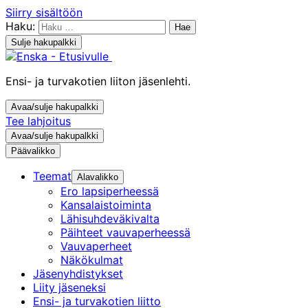
Siirry sisältöön
Haku:
Sulje hakupalkki
Ensi- ja turvakotien liiton jäsenlehti.
Avaa/sulje hakupalkki
Tee lahjoitus
Avaa/sulje hakupalkki
Päävalikko
Teemat
Alavalikko
Ero lapsiperheessä
Kansalaistoiminta
Lähisuhdeväkivalta
Päihteet vauvaperheessä
Vauvaperheet
Näkökulmat
Jäsenyhdistykset
Liity jäseneksi
Ensi- ja turvakotien liitto