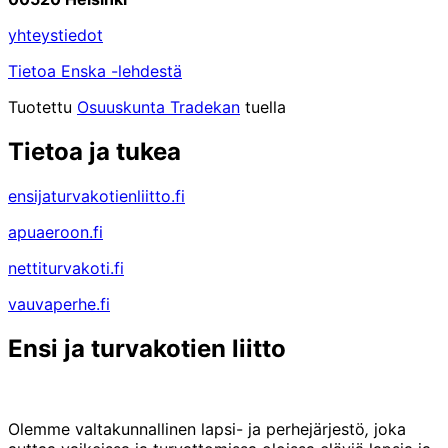
yhteystiedot
Tietoa Enska -lehdestä
Tuotettu
Osuuskunta Tradekan
tuella
Tietoa ja tukea
ensijaturvakotienliitto.fi
apuaeroon.fi
nettiturvakoti.fi
vauvaperhe.fi
Ensi ja turvakotien liitto
Olemme valtakunnallinen lapsi- ja perhejärjestö
,
joka