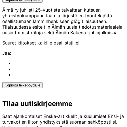
Kopioitu
leikepöydälle
Äimä ry juhlisti 25-vuotista taivaltaan kutsuen
yhteistyökumppaneitaan ja järjestöjen työntekijöitä
osallistumaan lämminhenkiseen glögitilaisuuteen.
Tilaisuudessa esiteltiin Äimän uusia tiedotusmateriaaleja,
uusia toimistotiloja sekä Äimän Käkenä -juhlajulkaisua.
Suuret kiitokset kaikille osallistujille!
Jaa:
Share
to:
Share
facebook
to:
Share
linkedin
to:
twitter
Kopioitu leikepöydälle
Kopioitu
leikepöydälle
Tilaa uutiskirjeemme
Saat ajankohtaiset Enska-artikkelit ja kuulumiset Ensi- ja
turvakotien liiton yhdistyksistä suoraan sähköpostiisi.