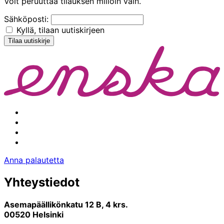
Voit peruuttaa tilauksen milloin vain.
Sähköposti:
Kyllä, tilaan uutiskirjeen
Facebook
Instagram
Youtube
Linkedin
Anna palautetta
Yhteystiedot
Asemapäällikönkatu 12 B, 4 krs.
00520 Helsinki