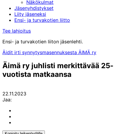
Näkökulmat
Jäsenyhdistykset
Liity jäseneksi
Ensi- ja turvakotien liitto
Tee lahjoitus
Ensi- ja turvakotien liiton jäsenlehti.
Äidit irti synnytysmasennuksesta ÄIMÄ ry
Äimä ry juhlisti merkittävää 25-
vuotista matkaansa
22.11.2023
Jaa:
Share
to:
Share
facebook
to:
Share
linkedin
to:
twitter
Kopioitu leikepöydälle