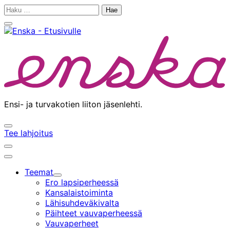
Siirry
Haku:
sisältöön
Sulje
hakupalkki
Ensi- ja turvakotien liiton jäsenlehti.
Avaa/sulje
Tee lahjoitus
hakupalkki
Avaa/sulje
hakupalkki
Päävalikko
Teemat
Alavalikko
Ero lapsiperheessä
Kansalaistoiminta
Lähisuhdeväkivalta
Päihteet vauvaperheessä
Vauvaperheet