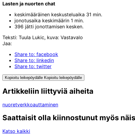
Lasten ja nuorten chat
keskimääräinen keskusteluaika 31 min.
jonotusaika keskimäärin 1 min.
396 jätti jonottamisen kesken.
Teksti: Tuula Lukic, kuva: Vastavalo
Jaa:
Share to: facebook
Share to: linkedin
Share to: twitter
Kopioitu leikepöydälle
Kopioitu leikepöydälle
Artikkeliin liittyviä aiheita
nuoret
verkkoauttaminen
Saattaisit olla kiinnostunut myös näi
Katso kaikki