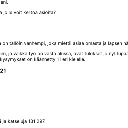
ani.
 jolle voit kertoa asioita?
 on tällöin vanhempi, joka miettii asiaa omasta ja lapsen n
inen, ja vaikka työ on vasta alussa, ovat tulokset jo nyt lu
ysymykset on käännetty 11 eri kielelle.
021
 ja katseluja 131 297.