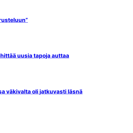
urusteluun”
hittää uusia tapoja auttaa
a väkivalta oli jatkuvasti läsnä