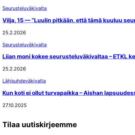
Seurusteluväkivalta
Vilja, 15 — “Luulin pitkään, että tämä kuuluu se
25.2.2026
Seurusteluväkivalta
Liian moni kokee seurusteluväkivaltaa – ETKL ke
25.2.2026
Lähisuhdeväkivalta
Kun koti ei ollut turvapaikka – Aishan lapsuudess
27.10.2025
Tilaa uutiskirjeemme