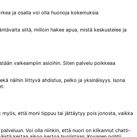
orkea ja osalla voi olla huonoja kokemuksia
ävalta siitä, milloin hakee apua, mistä keskustelee ja
äästään vaikeampiin asioihin. Siten palvelu poikkeaa
kä näihin liittyvä ahdistus, pelko ja yksinäisyys. Isona
t.
t myös, että moni tippuu tai jättäytyy pois jonosta, vaikka
lveluun. Voi olla niinkin, että nuori on klikannut chatti-
mäistä kertaa aikoo kertoa huolistaan, Kovanen pohtii.