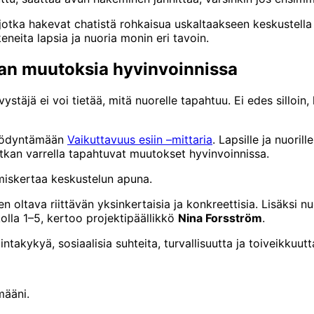
a jotka hakevat chatistä rohkaisua uskaltaakseen keskustella
neita lapsia ja nuoria monin eri tavoin.
taan muutoksia hyvinvoinnissa
täjä ei voi tietää, mitä nuorelle tapahtuu. Ei edes silloin, 
 hyödyntämään
Vaikuttavuus esiin –mittaria
. Lapsille ja nuori
tkan varrella tapahtuvat muutokset hyvinvoinnissa.
miskertaa keskustelun apuna.
 oltava riittävän yksinkertaisia ja konkreettisia. Lisäksi 
lla 1–5, kertoo projektipäällikkö
Nina Forsström
.
takykyä, sosiaalisia suhteita, turvallisuutta ja toiveikkuutt
määni.