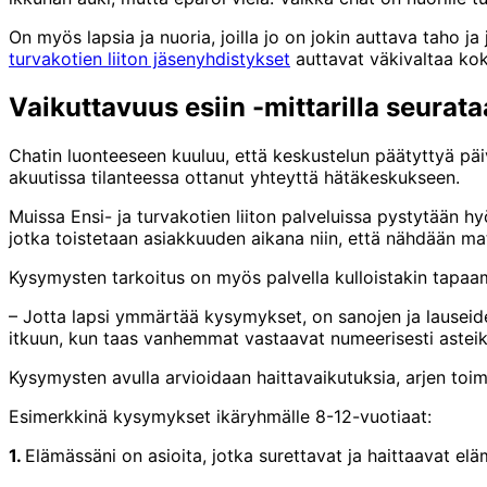
On myös lapsia ja nuoria, joilla jo on jokin auttava taho j
turvakotien liiton jäsenyhdistykset
auttavat väkivaltaa koke
Vaikuttavuus esiin -mittarilla seura
Chatin luonteeseen kuuluu, että keskustelun päätyttyä päivys
akuutissa tilanteessa ottanut yhteyttä hätäkeskukseen.
Muissa Ensi- ja turvakotien liiton palveluissa pystytään
jotka toistetaan asiakkuuden aikana niin, että nähdään ma
Kysymysten tarkoitus on myös palvella kulloistakin tapaa
– Jotta lapsi ymmärtää kysymykset, on sanojen ja lauseiden
itkuun, kun taas vanhemmat vastaavat numeerisesti asteiko
Kysymysten avulla arvioidaan haittavaikutuksia, arjen toimin
Esimerkkinä kysymykset ikäryhmälle 8-12-vuotiaat:
1.
Elämässäni on asioita, jotka surettavat ja haittaavat elä