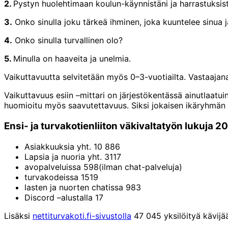
2.
Pystyn huolehtimaan koulun-käynnistäni ja harrastuksist
3.
Onko sinulla joku tärkeä ihminen, joka kuuntelee sinua ja
4.
Onko sinulla turvallinen olo?
5.
Minulla on haaveita ja unelmia.
Vaikuttavuutta selvitetään myös 0–3-vuotiailta. Vastaajana
Vaikuttavuus esiin –mittari on järjestökentässä ainutlaatu
huomioitu myös saavutettavuus. Siksi jokaisen ikäryhmän k
Ensi- ja turvakotienliiton väkivaltatyön lukuja 2
Asiakkuuksia yht. 10 886
Lapsia ja nuoria yht. 3117
avopalveluissa 598(ilman chat-palveluja)
turvakodeissa 1519
lasten ja nuorten chatissa 983
Discord –alustalla 17
Lisäksi
nettiturvakoti.fi-sivustolla
47 045 yksilöityä kävijää