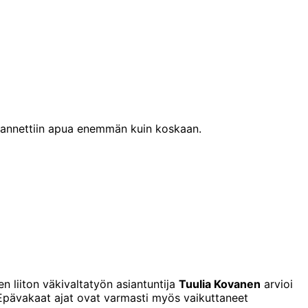
sä annettiin apua enemmän kuin koskaan.
n liiton väkivaltatyön asiantuntija
Tuulia Kovanen
arvioi
sa. Epävakaat ajat ovat varmasti myös vaikuttaneet