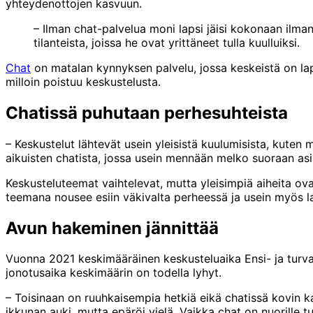
yhteydenottojen kasvuun.
– Ilman chat-palvelua moni lapsi jäisi kokonaan ilma
tilanteista, joissa he ovat yrittäneet tulla kuulluiksi.
Chat
on matalan kynnyksen palvelu, jossa keskeistä on lap
milloin poistuu keskustelusta.
Chatissä puhutaan perhesuhteista
– Keskustelut lähtevät usein yleisistä kuulumisista, kuten 
aikuisten chatista, jossa usein mennään melko suoraan as
Keskusteluteemat vaihtelevat, mutta yleisimpiä aiheita ovat 
teemana nousee esiin väkivalta perheessä ja usein myös la
Avun hakeminen jännittää
Vuonna 2021 keskimääräinen keskusteluaika Ensi- ja turvakot
jonotusaika keskimäärin on todella lyhyt.
– Toisinaan on ruuhkaisempia hetkiä eikä chatissä kovin kau
ikkunan auki, mutta epäröi vielä. Vaikka chat on nuorille 