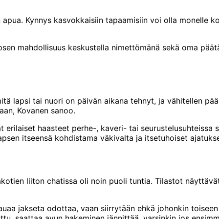
n apua. Kynnys kasvokkaisiin tapaamisiin voi olla monelle k
sen mahdollisuus keskustella nimettömänä sekä oma päätänt
mitä lapsi tai nuori on päivän aikana tehnyt, ja vähitellen p
iaan, Kovanen sanoo.
erilaiset haasteet perhe-, kaveri- tai seurustelusuhteissa se
psen itseensä kohdistama väkivalta ja itsetuhoiset ajatukse
ien liiton chatissa oli noin puoli tuntia. Tilastot näyttävä
aa jakseta odottaa, vaan siirrytään ehkä johonkin toiseen pa
tuttu, saattaa avun hakeminen jännittää, varsinkin jos ensim