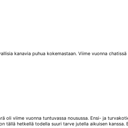
 turvallisia kanavia puhua kokemastaan. Viime vuonna chatis
ä oli viime vuonna tuntuvassa nousussa. Ensi- ja turvakotie
a on tällä hetkellä todella suuri tarve jutella aikuisen kans