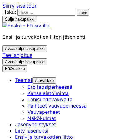
Siirry sisältöön
Haku:
Sulje hakupalkki
Ensi- ja turvakotien liiton jäsenlehti.
Avaa/sulje hakupalkki
Tee lahjoitus
Avaa/sulje hakupalkki
Päävalikko
Teemat
Alavalikko
Ero lapsiperheessä
Kansalaistoiminta
Lähisuhdeväkivalta
Päihteet vauvaperheessä
Vauvaperheet
Näkökulmat
Jäsenyhdistykset
Liity jäseneksi
Ensi- ja turvakotien liitto