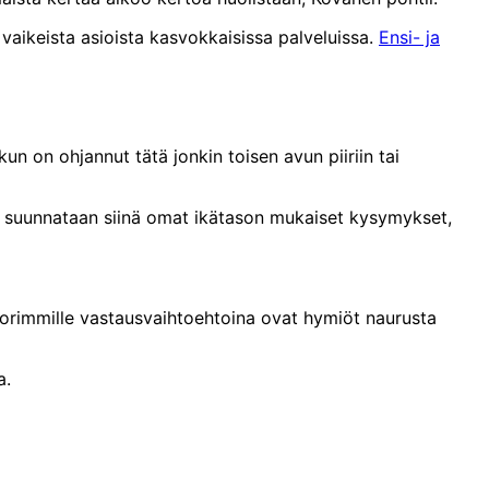
 vaikeista asioista kasvokkaisissa palveluissa.
Ensi- ja
kun on ohjannut tätä jonkin toisen avun piiriin tai
lle suunnataan siinä omat ikätason mukaiset kysymykset,
nuorimmille vastausvaihtoehtoina ovat hymiöt naurusta
a.