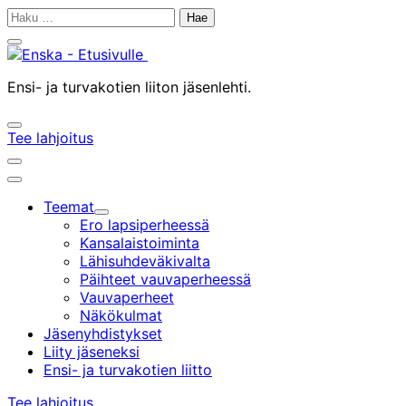
Siirry
Haku:
sisältöön
Sulje
hakupalkki
Ensi- ja turvakotien liiton jäsenlehti.
Avaa/sulje
Tee lahjoitus
hakupalkki
Avaa/sulje
hakupalkki
Päävalikko
Teemat
Alavalikko
Ero lapsiperheessä
Kansalaistoiminta
Lähisuhdeväkivalta
Päihteet vauvaperheessä
Vauvaperheet
Näkökulmat
Jäsenyhdistykset
Liity jäseneksi
Ensi- ja turvakotien liitto
Tee lahjoitus