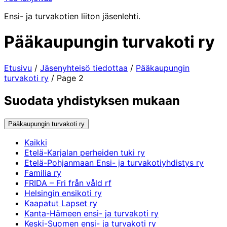
Ensi- ja turvakotien liiton jäsenlehti.
Pääkaupungin turvakoti ry
Etusivu
/
Jäsenyhteisö tiedottaa
/
Pääkaupungin
turvakoti ry
/
Page 2
Suodata yhdistyksen mukaan
Pääkaupungin turvakoti ry
Kaikki
Etelä-Karjalan perheiden tuki ry
Etelä-Pohjanmaan Ensi- ja turvakotiyhdistys ry
Familia ry
FRIDA – Fri från våld rf
Helsingin ensikoti ry
Kaapatut Lapset ry
Kanta-Hämeen ensi- ja turvakoti ry
Keski-Suomen ensi- ja turvakoti ry