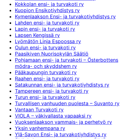
Kokkolan ensi- ja turvakoti ry
Kuopion Ensikotiyhdistys ry
Kymenlaakson Ensi- ja turvakotiyhdistys ry
Lahden ensi- ja turvakoti ry
Lapin ensi- ja turvakoti ry
Lapsen Kengissä ry
Lyömätön Linja Espoossa ry
Oulun ensi- ja turvakoti ry
Paasikiven Nuorisokylän Säätiö
Pohjamaan ensi- ja turvakoti – Österbottens
mödra- och skyddshem ry
Pääkaupungin turvakoti ry
Raahen ensi- ja turvakoti ry
Satakunnan ensi- ja turvakotiyhdistys ry
Tampereen ensi- ja turvakoti ry
Turun ensi- ja turvakoti ry
Turvallisen vanhuuden puolesta – Suvanto ry
Vantaan Turvakoti ry
VIOLA – väkivallasta vapaaksi ry
Vuoksenlaakson vammais- ja perhetyö ry
Yksin vanhempana ry
Ylä-Savon Ensi- ja turvakotiyhdistys ry