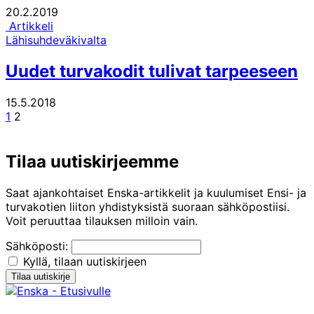
20.2.2019
Artikkeli
Lähisuhdeväkivalta
Uudet turvakodit tulivat tarpeeseen
15.5.2018
Edellinen
Sivu
Sivu
1
2
sivu
Tilaa uutiskirjeemme
Saat ajankohtaiset Enska-artikkelit ja kuulumiset Ensi- ja
turvakotien liiton yhdistyksistä suoraan sähköpostiisi.
Voit peruuttaa tilauksen milloin vain.
Sähköposti:
Kyllä, tilaan uutiskirjeen