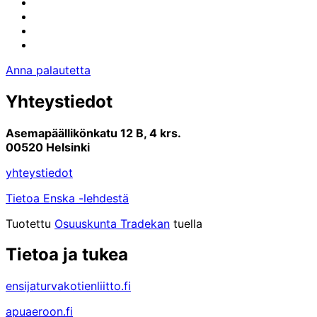
Facebook
Instagram
Youtube
Linkedin
Anna palautetta
Yhteystiedot
Asemapäällikönkatu 12 B, 4 krs.
00520 Helsinki
yhteystiedot
Tietoa Enska -lehdestä
Tuotettu
Osuuskunta Tradekan
tuella
Tietoa ja tukea
ensijaturvakotienliitto.fi
apuaeroon.fi